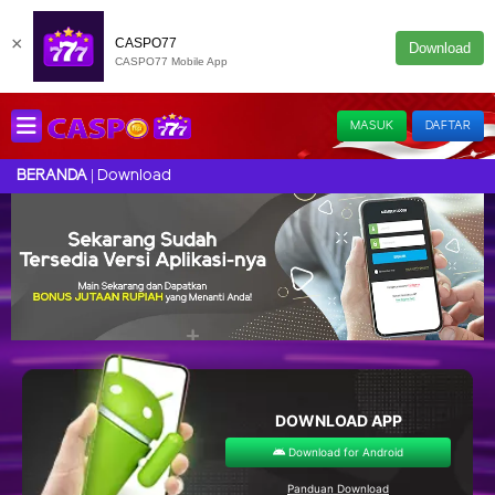
×
CASPO77
Download
CASPO77 Mobile App
MASUK
DAFTAR
Download
BERANDA
DOWNLOAD APP
Download for Android
Panduan Download