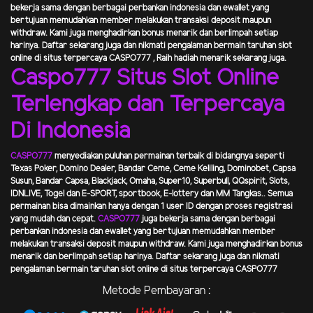
bekerja sama dengan berbagai perbankan indonesia dan ewallet yang
bertujuan memudahkan member melakukan transaksi deposit maupun
withdraw. Kami juga menghadirkan bonus menarik dan berlimpah setiap
harinya. Daftar sekarang juga dan nikmati pengalaman bermain taruhan slot
online di situs terpercaya
CASPO777
,
Raih hadiah menarik sekarang juga.
Caspo777 Situs Slot Online
Terlengkap dan Terpercaya
Di Indonesia
CASPO777
menyediakan puluhan permainan terbaik di bidangnya seperti
Texas Poker, Domino Dealer, Bandar Ceme, Ceme Keliling, Dominobet, Capsa
Susun, Bandar Capsa, Blackjack, Omaha, Super10, Superbull, QQspirit, Slots,
IDNLIVE, Togel dan E-SPORT, sportbook, E-lottery dan MM Tangkas.. Semua
permainan bisa dimainkan hanya dengan 1 user ID dengan proses registrasi
yang mudah dan cepat.
CASPO777
juga bekerja sama dengan berbagai
perbankan indonesia dan ewallet yang bertujuan memudahkan member
melakukan transaksi deposit maupun withdraw. Kami juga menghadirkan bonus
menarik dan berlimpah setiap harinya. Daftar sekarang juga dan nikmati
pengalaman bermain taruhan slot online di situs terpercaya
CASPO777
Metode Pembayaran :