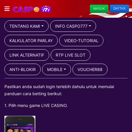
MASUK
DAFTAR
TENTANG KAMI
INFO CASPO777
KALKULATOR PARLAY
VIDEO-TUTORIAL
LINK ALTERNATIF
RTP LIVE SLOT
ANTI-BLOKIR
MOBILE
VOUCHER88
Pastikan anda sudah login terlebih dahulu untuk memulai
panduan cara betting berikut:
1. Pilih menu game LIVE CASINO.